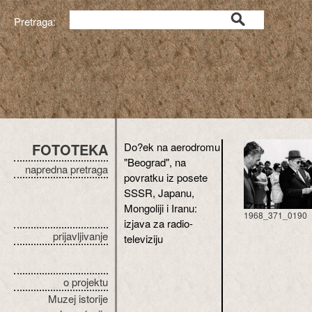
Pretraga:
FOTOTEKA
Do?ek na aerodromu
"Beograd", na
napredna pretraga
povratku iz posete
SSSR, Japanu,
Mongoliji i Iranu:
1968_371_0190
izjava za radio-
prijavljivanje
televiziju
o projektu
Muzej istorije