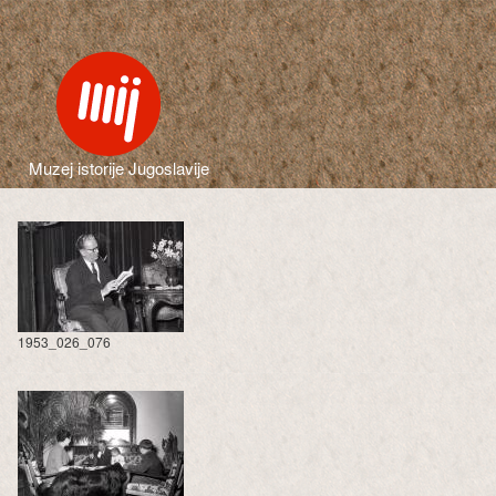
Muzej istorije Jugoslavije
1953_026_076