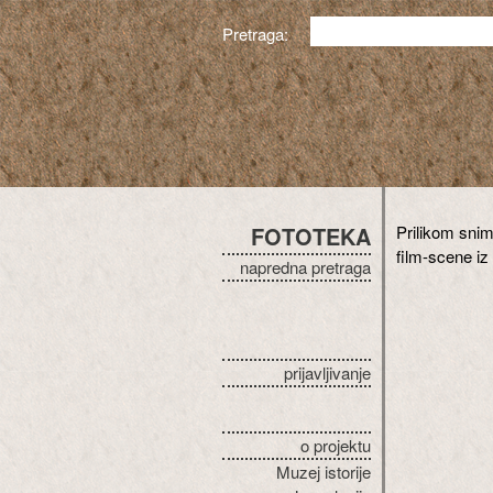
Pretraga:
FOTOTEKA
Prilikom sni
film-scene iz
napredna pretraga
prijavljivanje
o projektu
Muzej istorije