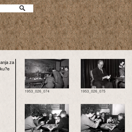
manja za
 ku?e
1953_026_074
1953_026_075