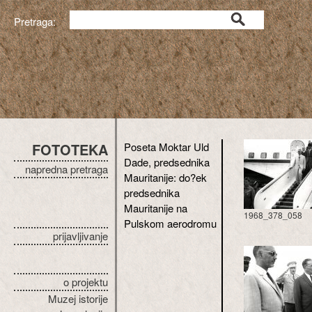
Pretraga:
FOTOTEKA
Poseta Moktar Uld
Dade, predsednika
napredna pretraga
Mauritanije: do?ek
predsednika
Mauritanije na
1968_378_058
Pulskom aerodromu
prijavljivanje
o projektu
Muzej istorije