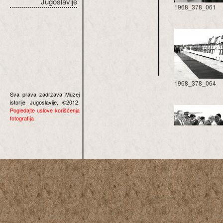
Jugoslavije
1968_378_061
1968_378_064
Sva prava zadržava Muzej
istorije Jugoslavije, ©2012.
Pogledajte uslove korišćenja
fotografija
1968_378_067