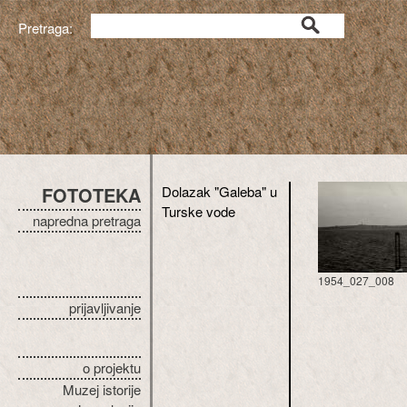
Pretraga:
FOTOTEKA
Dolazak "Galeba" u
Turske vode
napredna pretraga
1954_027_008
prijavljivanje
o projektu
Muzej istorije