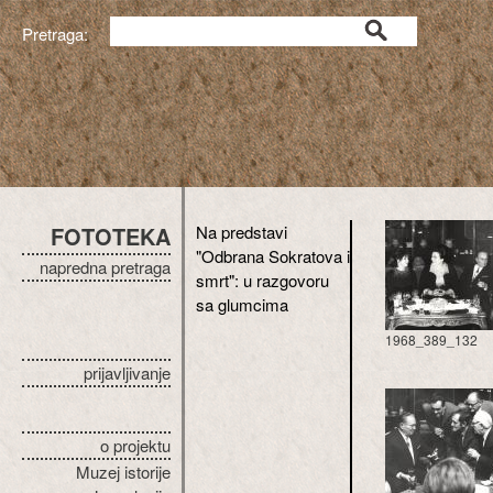
Pretraga:
FOTOTEKA
Na predstavi
"Odbrana Sokratova i
napredna pretraga
smrt": u razgovoru
sa glumcima
1968_389_132
prijavljivanje
o projektu
Muzej istorije