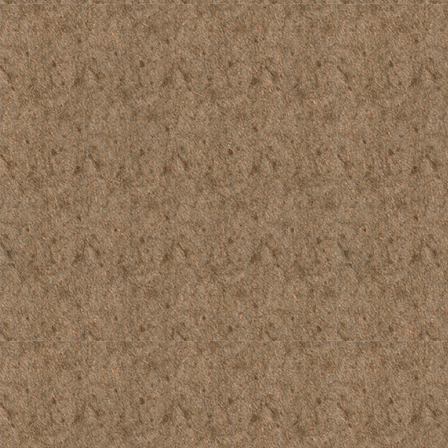
1969_390_132