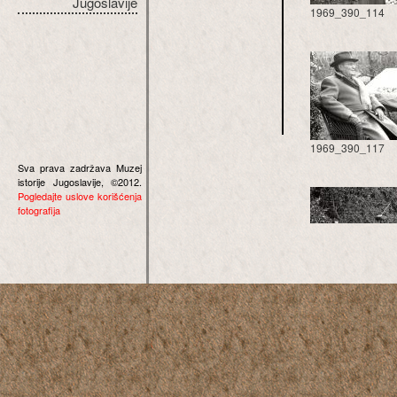
Jugoslavije
1969_390_114
1969_390_117
Sva prava zadržava Muzej
istorije Jugoslavije, ©2012.
Pogledajte uslove korišćenja
fotografija
1969_390_120