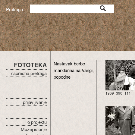
Pretraga:
FOTOTEKA
Nastavak berbe
mandarina na Vangi,
napredna pretraga
popodne
1969_390_111
prijavljivanje
o projektu
Muzej istorije