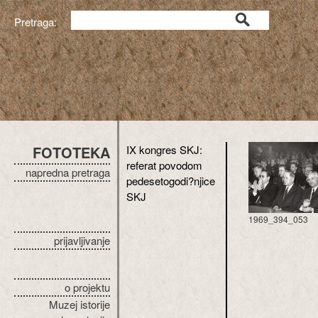
Pretraga:
FOTOTEKA
IX kongres SKJ:
referat povodom
napredna pretraga
pedesetogodi?njice
SKJ
1969_394_053
prijavljivanje
o projektu
Muzej istorije