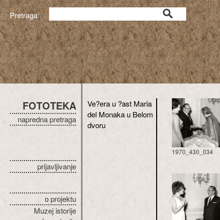
Pretraga:
FOTOTEKA
Ve?era u ?ast Maria
del Monaka u Belom
napredna pretraga
dvoru
1970_430_034
prijavljivanje
o projektu
Muzej istorije