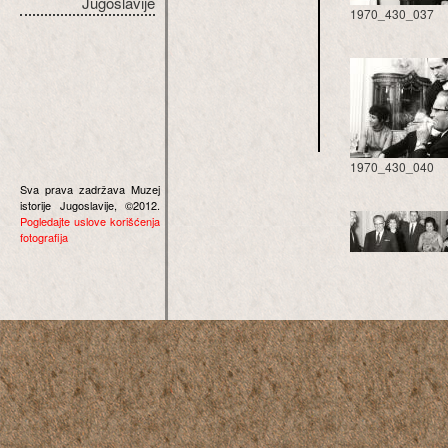
Jugoslavije
1970_430_037
1970_430_040
Sva prava zadržava Muzej
istorije Jugoslavije, ©2012.
Pogledajte uslove korišćenja
fotografija
1970_430_043