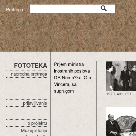
Pretraga:
FOTOTEKA
Prijem ministra
inostranih poslova
napredna pretraga
DR Nema?ke, Ota
Vincera, sa
suprugom
1970_431_091
prijavljivanje
o projektu
Muzej istorije