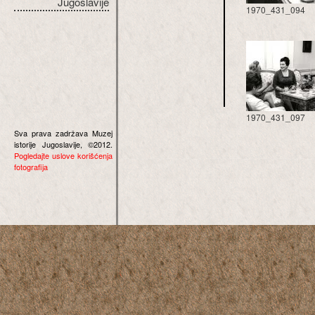
Jugoslavije
1970_431_094
1970_431_097
Sva prava zadržava Muzej
istorije Jugoslavije, ©2012.
Pogledajte uslove korišćenja
fotografija