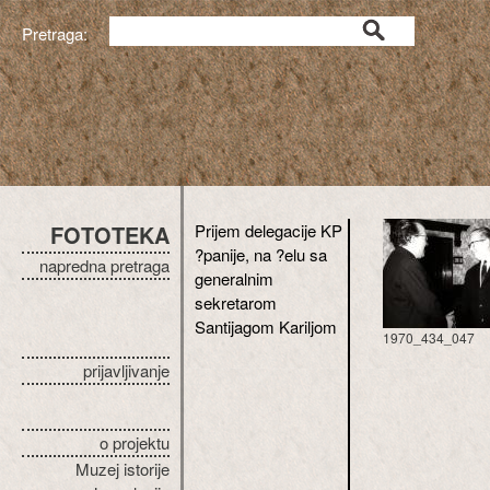
Pretraga:
FOTOTEKA
Prijem delegacije KP
?panije, na ?elu sa
napredna pretraga
generalnim
sekretarom
Santijagom Kariljom
1970_434_047
prijavljivanje
o projektu
Muzej istorije