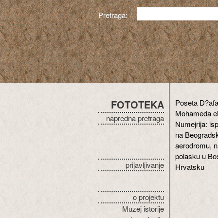
Pretraga:
FOTOTEKA
Poseta D?afa
Mohameda e
napredna pretraga
Numejrija: is
na Beograds
aerodromu, n
polasku u Bo
prijavljivanje
Hrvatsku
o projektu
Muzej istorije