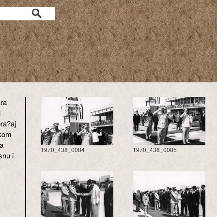
ra
l
pra?aj
kom
a
1970_438_0084
1970_438_0085
snu i