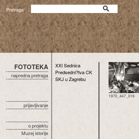
Pretraga:
FOTOTEKA
XXI Sednica
Predsedni?tva CK
napredna pretraga
SKJ u Zagrebu
1970_447_016
prijavljivanje
o projektu
Muzej istorije