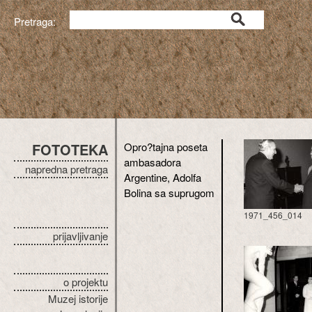
Pretraga:
FOTOTEKA
Opro?tajna poseta
ambasadora
napredna pretraga
Argentine, Adolfa
Bolina sa suprugom
1971_456_014
prijavljivanje
o projektu
Muzej istorije