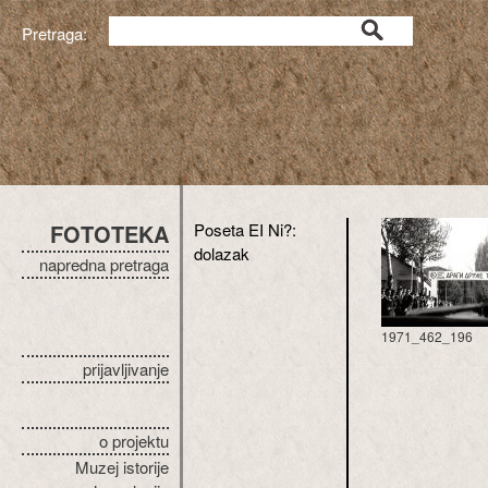
Pretraga:
FOTOTEKA
Poseta EI Ni?:
dolazak
napredna pretraga
1971_462_196
prijavljivanje
o projektu
Muzej istorije