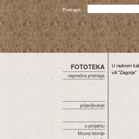
Pretraga:
FOTOTEKA
U radnom kab
vili "Zagorje"
napredna pretraga
prijavljivanje
o projektu
Muzej istorije