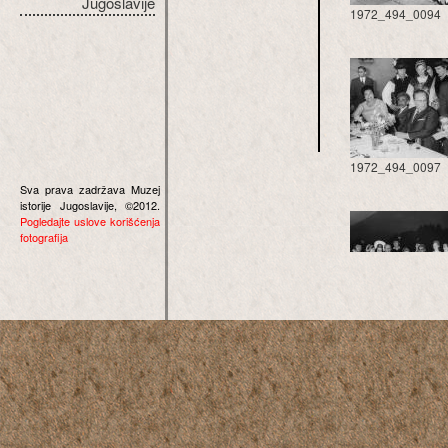
Jugoslavije
1972_494_0094
1972_494_0097
Sva prava zadržava Muzej
istorije Jugoslavije, ©2012.
Pogledajte uslove korišćenja
fotografija
1972_494_0100