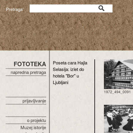
Pretraga:
FOTOTEKA
Poseta cara Hajla
Selasija: izlet do
napredna pretraga
hotela "Bor" u
Ljubljani
1972_494_0091
prijavljivanje
o projektu
Muzej istorije