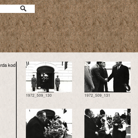
rda kod
1972_509_130
1972_509_131