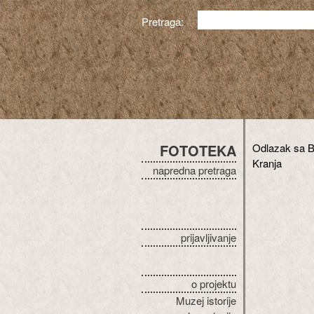
Pretraga:
FOTOTEKA
Odlazak sa B
Kranja
napredna pretraga
prijavljivanje
o projektu
Muzej istorije