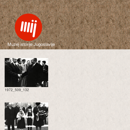
Muzej istorije Jugoslavije
1972_509_132