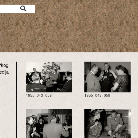
?kog
edija
1955_043_058
1955_043_059