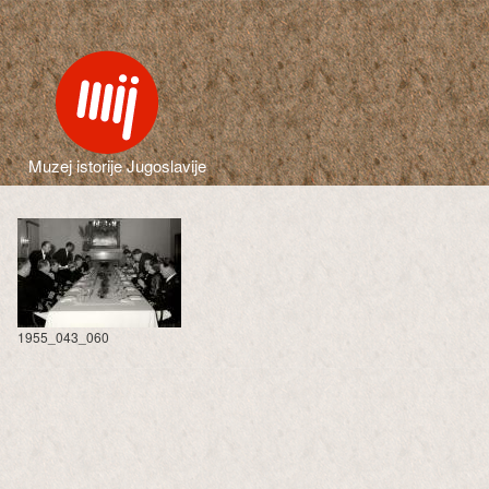
Muzej istorije Jugoslavije
1955_043_060