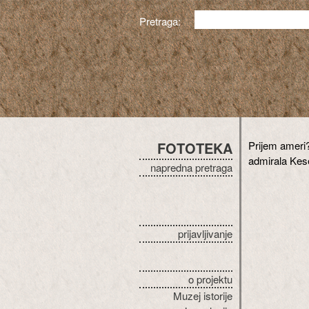
Pretraga:
FOTOTEKA
Prijem ameri
admirala Kes
napredna pretraga
prijavljivanje
o projektu
Muzej istorije