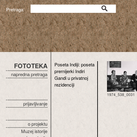
Pretraga:
FOTOTEKA
Poseta Indiji: poseta
prernijerki Indiri
napredna pretraga
Gandi u privatnoj
rezidenciji
1974_538_0031
prijavljivanje
o projektu
Muzej istorije