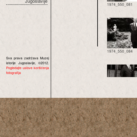
Jugoslavije
1974_550_081
1974_550_084
Sva prava zadržava Muzej
istorije Jugoslavije, ©2012.
Pogledajte uslove korišćenja
fotografija
1974_550_087