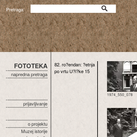
Pretraga:
FOTOTEKA
82. ro?endan: ?etnja
po vrtu U?i?ke 15
napredna pretraga
1974_550_078
prijavljivanje
o projektu
Muzej istorije