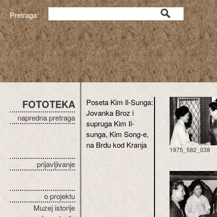
Pretraga:
FOTOTEKA
Poseta Kim Il-Sunga:
Jovanka Broz i
napredna pretraga
supruga Kim Il-
sunga, Kim Song-e,
na Brdu kod Kranja
1975_582_038
prijavljivanje
o projektu
Muzej istorije