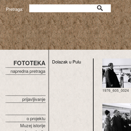
Pretraga:
FOTOTEKA
Dolazak u Pulu
napredna pretraga
1976_605_0024
prijavljivanje
o projektu
Muzej istorije