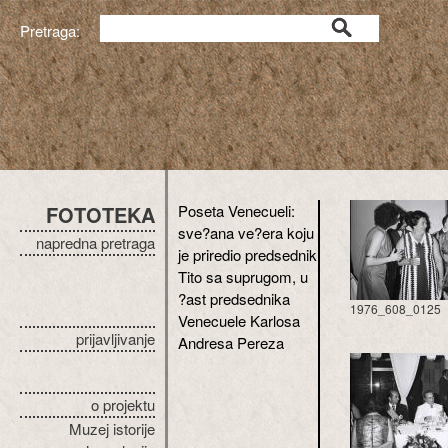
Pretraga:
FOTOTEKA
Poseta Venecueli:
sve?ana ve?era koju
napredna pretraga
je priredio predsednik
Tito sa suprugom, u
?ast predsednika
1976_608_0125
Venecuele Karlosa
prijavljivanje
Andresa Pereza
o projektu
Muzej istorije