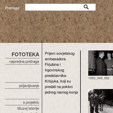
Pretraga:
FOTOTEKA
Prijem sovjetskog
ambasadora
napredna pretraga
Firjubina i
trgovinskog
predstavnika
1955_049_082
Krisjuka, koji su
prijavljivanje
predali na poklon
jednog rasnog konja
o projektu
Muzej istorije