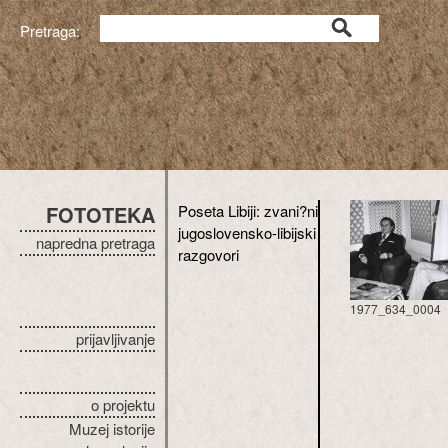
Pretraga:
FOTOTEKA
Poseta Libiji: zvani?ni
jugoslovensko-libijski
napredna pretraga
razgovori
1977_634_0004
prijavljivanje
o projektu
Muzej istorije