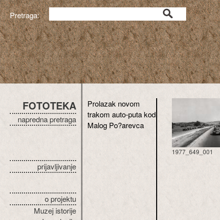
Pretraga:
FOTOTEKA
Prolazak novom
trakom auto-puta kod
napredna pretraga
Malog Po?arevca
1977_649_001
prijavljivanje
o projektu
Muzej istorije