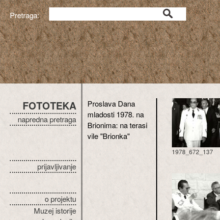
Pretraga:
FOTOTEKA
Proslava Dana
mladosti 1978. na
napredna pretraga
Brionima: na terasi
vile "Brionka"
1978_672_137
prijavljivanje
o projektu
Muzej istorije