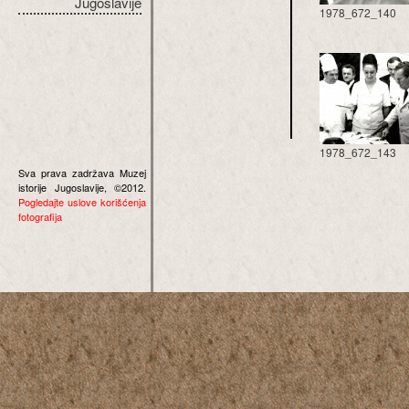
Jugoslavije
1978_672_140
1978_672_143
Sva prava zadržava Muzej
istorije Jugoslavije, ©2012.
Pogledajte uslove korišćenja
fotografija