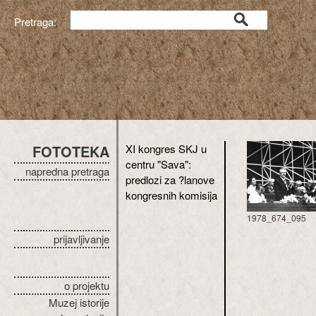
Pretraga:
FOTOTEKA
XI kongres SKJ u
centru "Sava":
napredna pretraga
predlozi za ?lanove
kongresnih komisija
1978_674_095
prijavljivanje
o projektu
Muzej istorije