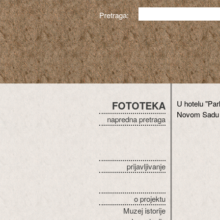
Pretraga:
FOTOTEKA
U hotelu "Par
Novom Sadu
napredna pretraga
prijavljivanje
o projektu
Muzej istorije