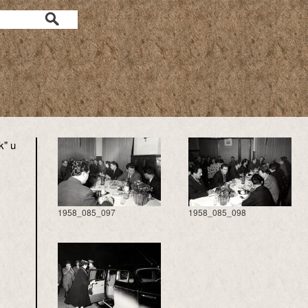
k" u
1958_085_097
1958_085_098