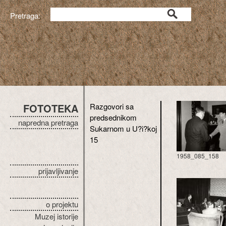
Pretraga:
FOTOTEKA
Razgovori sa
predsednikom
napredna pretraga
Sukarnom u U?i?koj
15
1958_085_158
prijavljivanje
o projektu
Muzej istorije