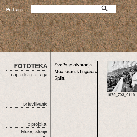
Pretraga:
FOTOTEKA
Sve?ano otvaranje
Mediteranskih igara u
napredna pretraga
Splitu
1979_703_0146
prijavljivanje
o projektu
Muzej istorije