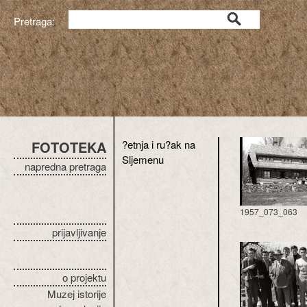
Pretraga:
FOTOTEKA
?etnja i ru?ak na
Sljemenu
napredna pretraga
1957_073_063
prijavljivanje
o projektu
Muzej istorije