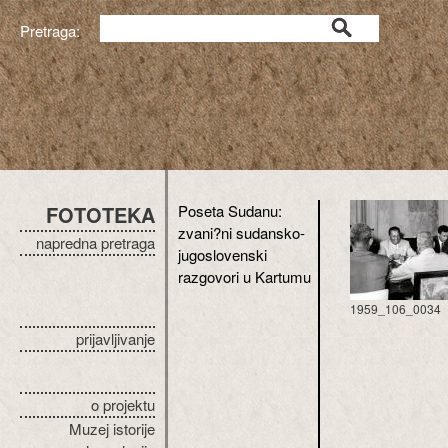
Pretraga:
FOTOTEKA
Poseta Sudanu:
zvani?ni sudansko-
napredna pretraga
jugoslovenski
razgovori u Kartumu
1959_106_0034
prijavljivanje
o projektu
Muzej istorije