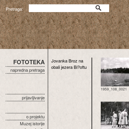
Pretraga:
FOTOTEKA
Jovanka Broz na
obali jezera Bi?oftu
napredna pretraga
1959_108_0021
prijavljivanje
o projektu
Muzej istorije