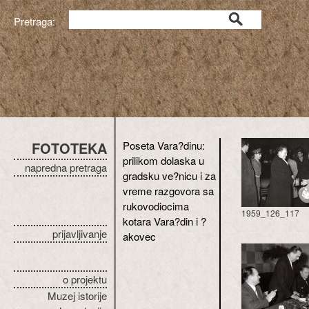
Pretraga:
FOTOTEKA
Poseta Vara?dinu:
prilikom dolaska u
napredna pretraga
gradsku ve?nicu i za
vreme razgovora sa
rukovodiocima
1959_126_117
kotara Vara?din i ?
prijavljivanje
akovec
o projektu
Muzej istorije