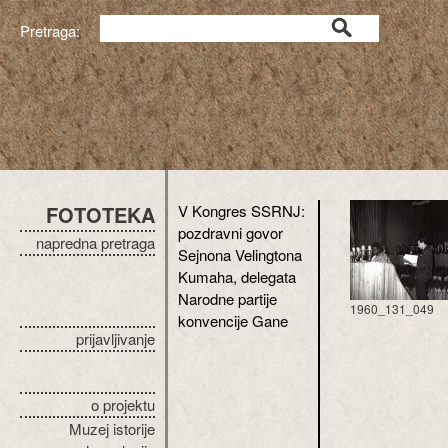
Pretraga:
FOTOTEKA
V Kongres SSRNJ:
pozdravni govor
napredna pretraga
Sejnona Velingtona
Kumaha, delegata
Narodne partije
1960_131_049
konvencije Gane
prijavljivanje
o projektu
Muzej istorije