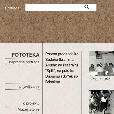
Pretraga:
FOTOTEKA
Poseta predsednika
Sudana Ibrahima
napredna pretraga
Abuda: na razara?u
"Split", na putu ka
Brionima i do?ek na
1960_140_086
Brionima
prijavljivanje
o projektu
Muzej istorije