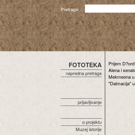
Pretraga:
FOTOTEKA
Prijem D?ord
Alena i senat
napredna pretraga
Mekmeona u v
"Dalmacija" u
prijavljivanje
o projektu
Muzej istorije