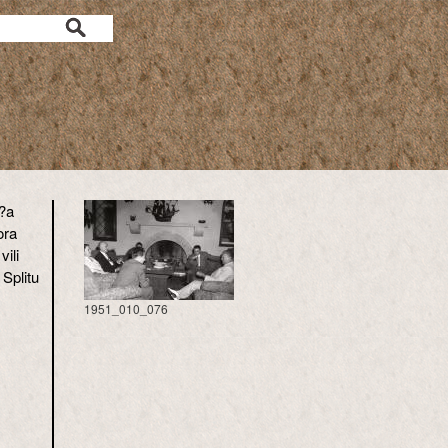
?a
ora
ili
 Splitu
1951_010_076