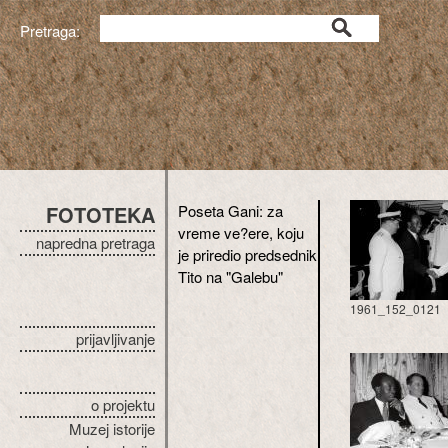
Pretraga:
FOTOTEKA
Poseta Gani: za
vreme ve?ere, koju
napredna pretraga
je priredio predsednik
Tito na "Galebu"
1961_152_0121
prijavljivanje
o projektu
Muzej istorije