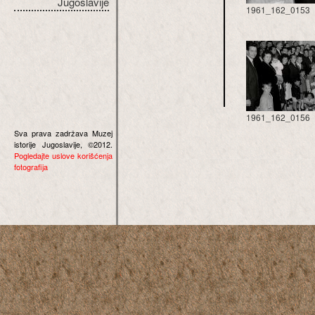
Jugoslavije
1961_162_0153
1961_162_0156
Sva prava zadržava Muzej
istorije Jugoslavije, ©2012.
Pogledajte uslove korišćenja
fotografija