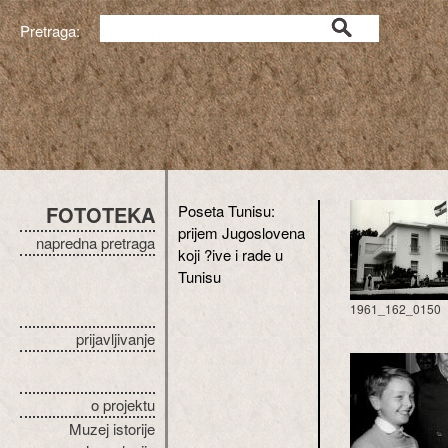
Pretraga:
FOTOTEKA
Poseta Tunisu:
prijem Jugoslovena
napredna pretraga
koji ?ive i rade u
Tunisu
1961_162_0150
prijavljivanje
o projektu
Muzej istorije