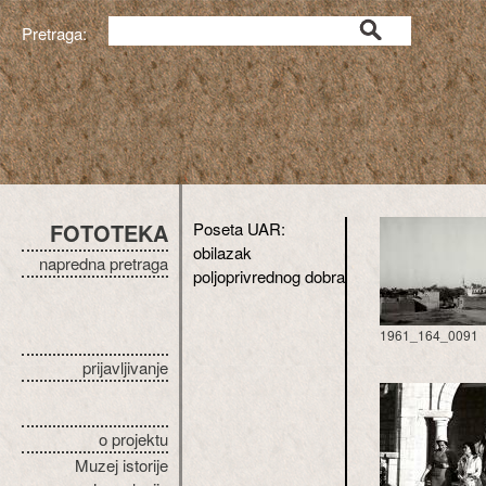
Pretraga:
FOTOTEKA
Poseta UAR:
obilazak
napredna pretraga
poljoprivrednog dobra
1961_164_0091
prijavljivanje
o projektu
Muzej istorije