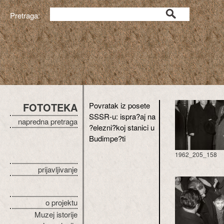
Pretraga:
FOTOTEKA
Povratak iz posete
SSSR-u: ispra?aj na
napredna pretraga
?elezni?koj stanici u
Budimpe?ti
1962_205_158
prijavljivanje
o projektu
Muzej istorije