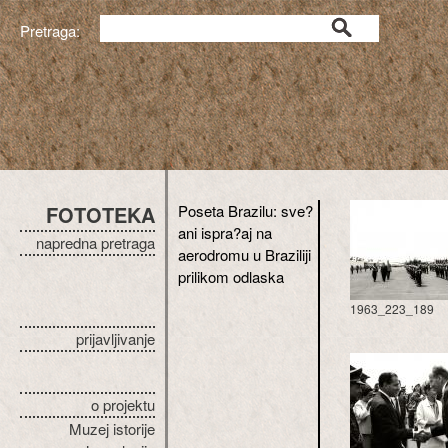
Pretraga:
FOTOTEKA
Poseta Brazilu: sve?
ani ispra?aj na
napredna pretraga
aerodromu u Braziliji
prilikom odlaska
1963_223_189
prijavljivanje
o projektu
Muzej istorije