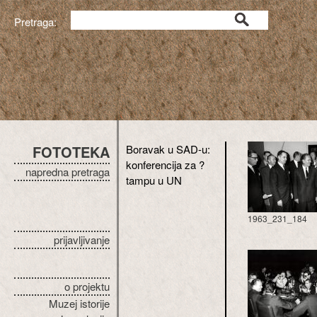
Pretraga:
FOTOTEKA
Boravak u SAD-u:
konferencija za ?
napredna pretraga
tampu u UN
1963_231_184
prijavljivanje
o projektu
Muzej istorije