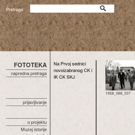
Pretraga:
FOTOTEKA
Na Prvoj sednici
novoizabranog CK i
napredna pretraga
IK CK SKJ
1958_088_037
prijavljivanje
o projektu
Muzej istorije