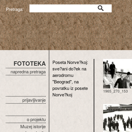
Pretraga:
FOTOTEKA
Poseta Norve?koj:
sve?ani do?ek na
napredna pretraga
aerodromu
"Beograd", na
povratku iz posete
1965_270_153
Norve?koj
prijavljivanje
o projektu
Muzej istorije