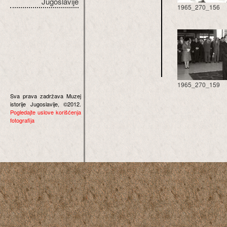
Jugoslavije
1965_270_156
1965_270_159
Sva prava zadržava Muzej
istorije Jugoslavije, ©2012.
Pogledajte uslove korišćenja
fotografija