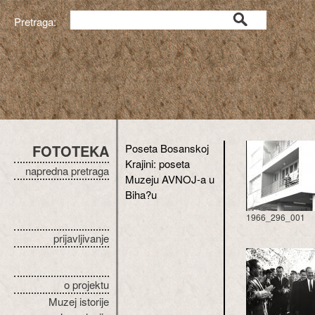
Pretraga:
FOTOTEKA
Poseta Bosanskoj
Krajini: poseta
napredna pretraga
Muzeju AVNOJ-a u
Biha?u
1966_296_001
prijavljivanje
o projektu
Muzej istorije