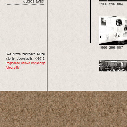
Jugoslavije
1966_296_004
1966_296_007
Sva prava zadržava Muzej
istorije Jugoslavije, ©2012.
Pogledajte uslove korišćenja
fotografija
1966_296_010