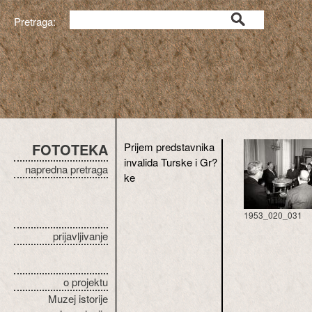
Pretraga:
FOTOTEKA
Prijem predstavnika
invalida Turske i Gr?
napredna pretraga
ke
1953_020_031
prijavljivanje
o projektu
Muzej istorije