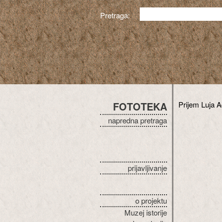
Pretraga:
FOTOTEKA
Prijem Luja 
napredna pretraga
prijavljivanje
o projektu
Muzej istorije