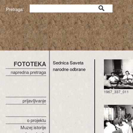
Pretraga:
FOTOTEKA
Sednica Saveta
narodne odbrane
napredna pretraga
1967_337_011
prijavljivanje
o projektu
Muzej istorije